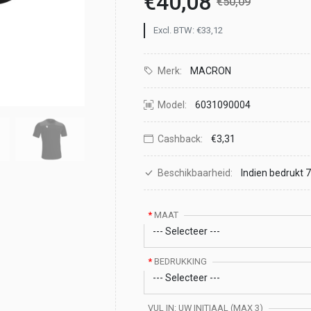
€40,08
€50,09
Excl. BTW: €33,12
Merk:
MACRON
Model:
6031090004
Cashback:
€3,31
Beschikbaarheid:
Indien bedrukt
MAAT
BEDRUKKING
VUL IN: UW INITIAAL (MAX 3)